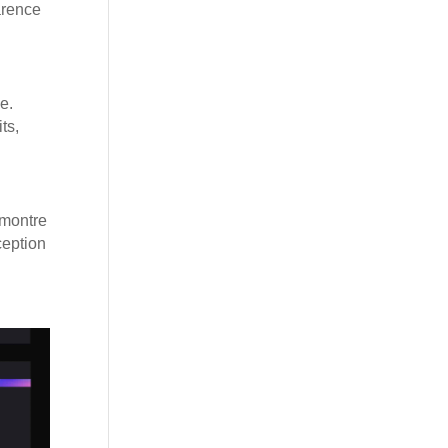
arence
e.
ts,
 montre
ception