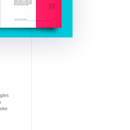
ègles
s
otre