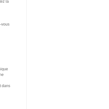
tez la
z-vous
hique
une
t dans