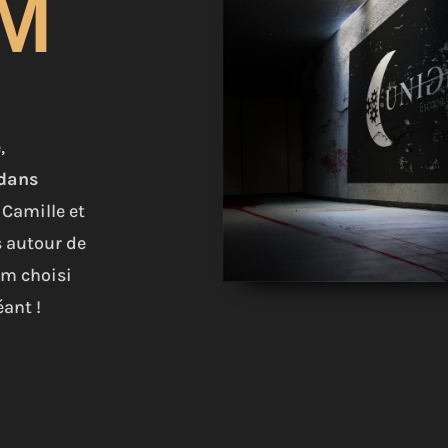
M
,
 dans
, Camille et
s autour de
om choisi
éant !