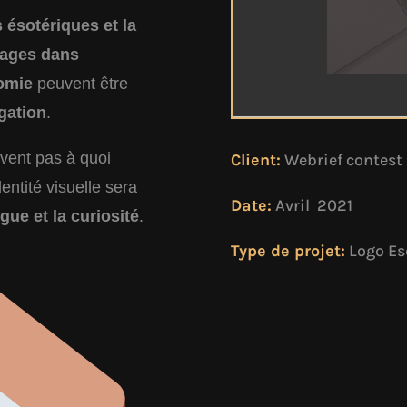
 ésotériques et la
yages dans
nomie
peuvent être
gation
.
avent pas à quoi
Client:
Webrief contest
entité visuelle sera
Date:
Avril 2021
igue et la curiosité
.
Type de projet:
Logo Es