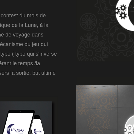
contest du mois de
ique de la Lune, à la
yme de voyage dans
mécanisme du jeu qui
typo ( typo qui s’inverse
rant le temps /la
vers la sortie, but ultime